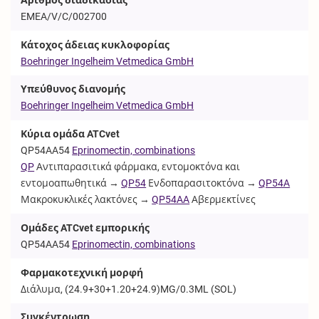
EMEA/V/C/002700
Κάτοχος άδειας κυκλοφορίας
Boehringer Ingelheim Vetmedica GmbH
Υπεύθυνος διανομής
Boehringer Ingelheim Vetmedica GmbH
Κύρια ομάδα ATCvet
QP54AA54
Eprinomectin, combinations
QP
Αντιπαρασιτικά φάρμακα, εντομοκτόνα και
εντομοαπωθητικά →
QP54
Ενδοπαρασιτοκτόνα →
QP54A
Μακροκυκλικές λακτόνες →
QP54AA
Αβερμεκτίνες
Ομάδες ATCvet εμπορικής
QP54AA54
Eprinomectin, combinations
Φαρμακοτεχνική μορφή
Διάλυμα, (24.9+30+1.20+24.9)MG/0.3ML (
SOL
)
Συγκέντρωση