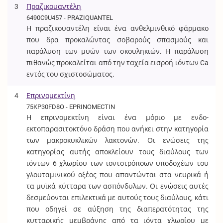
3
Πραζικουαντέλη
6490C9U457 - PRAZIQUANTEL
Η πραζικουαντέλη είναι ένα ανθελμινθικό φάρμακο
που δρα προκαλώντας σοβαρούς σπασμούς και
παράλυση των μυών των σκουληκιών. Η παράλυση
πιθανώς προκαλείται από την ταχεία εισροή ιόντων Ca
εντός του σχιστοσώματος.
4
Επρινομεκτίνη
75KP30FD8O - EPRINOMECTIN
Η επρινομεκτίνη είναι ένα μόριο με ενδο-
εκτοπαρασιτοκτόνο δράση που ανήκει στην κατηγορία
των μακροκυκλικών λακτονών. Οι ενώσεις της
κατηγορίας αυτής αποκλείουν τους διαύλους των
ιόντων 6 χλωρίου των ιοντοτρόποων υποδοχέων του
γλουταμινικού οξέος που απαντώνται στα νευρικά ή
τα μυϊκά κύτταρα των ασπόνδυλων. Οι ενώσεις αυτές
δεσμεύονται επιλεκτικά με αυτούς τους διαύλους, κάτι
που οδηγεί σε αύξηση της διαπερατότητας της
κυτταρικής μεμβράνης από τα ιόντα χλωρίου με