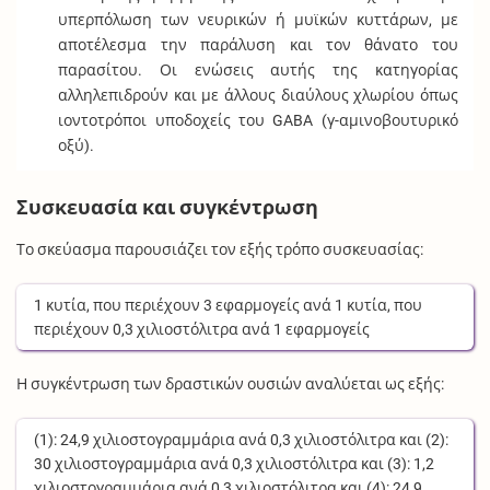
υπερπόλωση των νευρικών ή μυϊκών κυττάρων, με
αποτέλεσμα την παράλυση και τον θάνατο του
παρασίτου. Οι ενώσεις αυτής της κατηγορίας
αλληλεπιδρούν και με άλλους διαύλους χλωρίου όπως
ιοντοτρόποι υποδοχείς του GABA (γ-αμινοβουτυρικό
οξύ).
Συσκευασία και συγκέντρωση
Το σκεύασμα παρουσιάζει τον εξής τρόπο συσκευασίας:
1
κυτία
, που περιέχουν
3
εφαρμογείς
ανά
1
κυτία
, που
περιέχουν
0,3
χιλιοστόλιτρα
ανά
1
εφαρμογείς
Η συγκέντρωση των δραστικών ουσιών αναλύεται ως εξής:
(1):
24,9
χιλιοστογραμμάρια
ανά
0,3
χιλιοστόλιτρα
και (2):
30
χιλιοστογραμμάρια
ανά
0,3
χιλιοστόλιτρα
και (3):
1,2
χιλιοστογραμμάρια
ανά
0,3
χιλιοστόλιτρα
και (4):
24,9