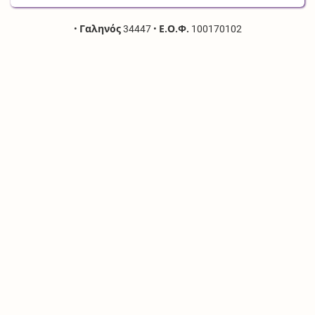
•
Γαληνός
34447
•
Ε.Ο.Φ.
100170102