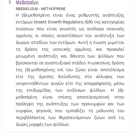
2
Μεθοπρένη
8B830OJ2UX - METHOPRENE
Η (S)-μεθοπρένη είναι ένας ρυθμιστής ανάπτυξης
εντόμων (Insect Growth Regulators, IGR) της κατηγορίας
ενώσεων που είναι γνωστές ως ανάλογα νεανικής
ορμόνης οι οποίες αναστέλλουν την ανάπτυξη των
άωρων σταδίων των εντόμων. Αυτή η ένωση μιμείται
τη δράση της νεανικής ορμόνης και προκαλεί
μειωμένη ανάπτυξη και θάνατο των ψύλλων που
βρίσκονται σε αναπτυξιακό στάδιο. Η ωοκτόνος δράση
της (S)-μεθοπρένης επί του ζώου είναι αποτέλεσμα
είτε της άμεσης διείσδυσης στο κέλυφος των
νεογεννηθέντων αυγών είτε της απορρόφησης μέσω
της επιδερμίδας των ενήλικων ψύλλων. Η (S)-
μεθοπρένη είναι επίσης αποτελεσματική στην
πρόληψη της ανάπτυξης των προνυμφών και των
νυμφών, γεγονός που εμποδίζει τη μόλυνση του
περιβάλλοντος των θεραπευόμενων ζώων από τις
άωρες μορφές των ψύλλων.