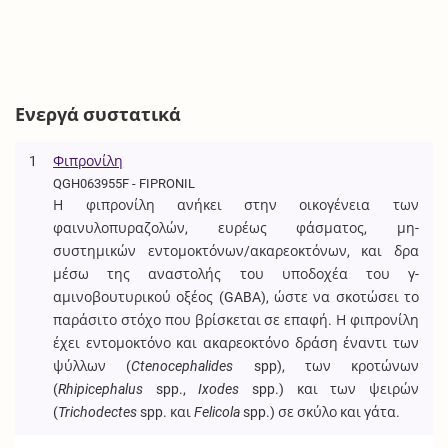
Ενεργά συστατικά
1
Φιπρονίλη
QGH063955F - FIPRONIL
Η φιπρονίλη ανήκει στην οικογένεια των
φαινυλοπυραζολών, ευρέως φάσματος, μη-
συστημικών εντομοκτόνων/ακαρεοκτόνων, και δρα
μέσω της αναστολής του υποδοχέα του γ-
αμινοβουτυρικού οξέος (GABA), ώστε να σκοτώσει το
παράσιτο στόχο που βρίσκεται σε επαφή. Η φιπρονίλη
έχει εντομοκτόνο και ακαρεοκτόνο δράση έναντι των
ψύλλων (
Ctenocephalides
spp), των κροτώνων
(
Rhipicephalus
spp.,
Ixodes
spp.) και των ψειρών
(
Trichodectes
spp. και
Felicola
spp.) σε σκύλο και γάτα.