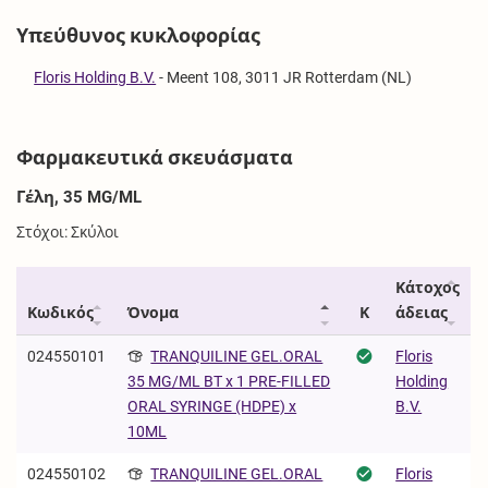
Υπεύθυνος κυκλοφορίας
Floris Holding B.V.
-
Meent 108, 3011 JR Rotterdam (NL)
Φαρμακευτικά σκευάσματα
Γέλη, 35 MG/ML
Στόχοι: Σκύλοι
Κάτοχος
Κωδικός
Όνομα
Κ
άδειας
024550101
TRANQUILINE GEL.ORAL
Floris
Holding
35 MG/ML BT x 1 PRE-FILLED
B.V.
ORAL SYRINGE (HDPE) x
10ML
024550102
TRANQUILINE GEL.ORAL
Floris