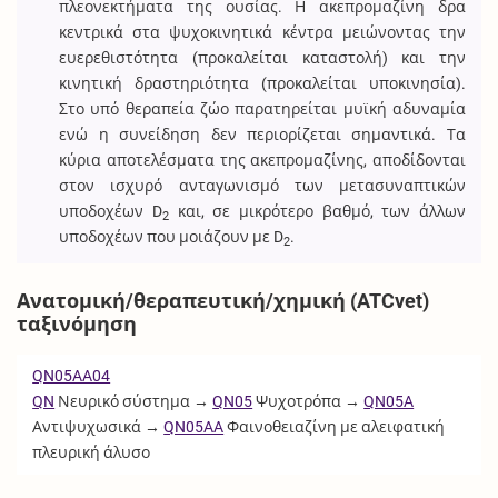
πλεονεκτήματα της ουσίας. Η ακεπρομαζίνη δρα
κεντρικά στα ψυχοκινητικά κέντρα μειώνοντας την
ευερεθιστότητα (προκαλείται καταστολή) και την
κινητική δραστηριότητα (προκαλείται υποκινησία).
Στο υπό θεραπεία ζώο παρατηρείται μυϊκή αδυναμία
ενώ η συνείδηση δεν περιορίζεται σημαντικά. Τα
κύρια αποτελέσματα της ακεπρομαζίνης, αποδίδονται
στον ισχυρό ανταγωνισμό των μετασυναπτικών
υποδοχέων D
και, σε μικρότερο βαθμό, των άλλων
2
υποδοχέων που μοιάζουν με D
.
2
Ανατομική/θεραπευτική/χημική (ATCvet)
ταξινόμηση
QN05AA04
QN
Νευρικό σύστημα →
QN05
Ψυχοτρόπα →
QN05A
Αντιψυχωσικά →
QN05AA
Φαινοθειαζίνη με αλειφατική
πλευρική άλυσο