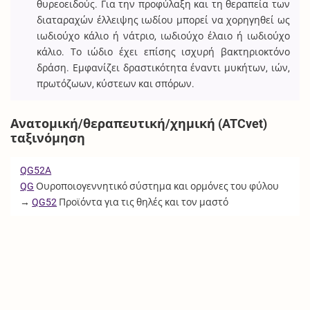
θυρεοειδούς. Για την προφύλαξη και τη θεραπεία των
διαταραχών έλλειψης ιωδίου μπορεί να χορηγηθεί ως
ιωδιούχο κάλιο ή νάτριο, ιωδιούχο έλαιο ή ιωδιούχο
κάλιο. Το ιώδιο έχει επίσης ισχυρή βακτηριοκτόνο
δράση. Εμφανίζει δραστικότητα έναντι μυκήτων, ιών,
πρωτόζωων, κύστεων και σπόρων.
Ανατομική/θεραπευτική/χημική (ATCvet)
ταξινόμηση
QG52A
QG
Ουροποιογεννητικό σύστημα και ορμόνες του φύλου
→
QG52
Προϊόντα για τις θηλές και τον μαστό