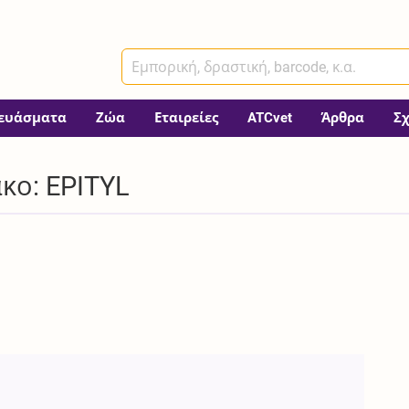
ευάσματα
Ζώα
Εταιρείες
ATCvet
Άρθρα
Σ
κο: EPITYL