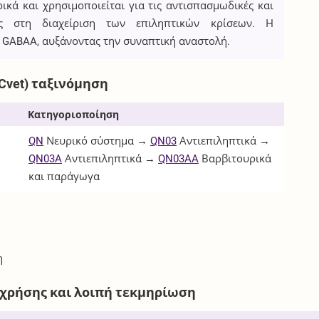
κά και χρησιμοποιείται για τις αντισπασμωδικές και
της στη διαχείριση των επιληπτικών κρίσεων. Η
 GABAA, αυξάνοντας την συναπτική αναστολή.
Cvet) ταξινόμηση
Κατηγοριοποίηση
QN
Νευρικό σύστημα →
QN03
Αντιεπιληπτικά →
QN03A
Αντιεπιληπτικά →
QN03AA
Βαρβιτουρικά
και παράγωγα
η
 χρήσης και λοιπή τεκμηρίωση