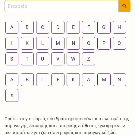
A
B
C
D
E
F
G
H
I
K
L
M
N
O
P
Q
S
T
U
V
W
Z
Α
Β
Γ
Ε
Κ
Λ
Μ
Ν
Χ
Πρόκειται για φορείς που δραστηριοποιούνται στον τομέα της
παραγωγής, διανομής και εμπορικής διάθεσης εγκεκριμένων
σκευασμάτων για ζώα συντροφιάς και παραγωγικά ζώα.