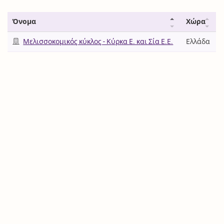
Όνομα
Χώρα
Μελισσοκομικός κύκλος - Κύρκα Ε. και Σία Ε.Ε.
Ελλάδα