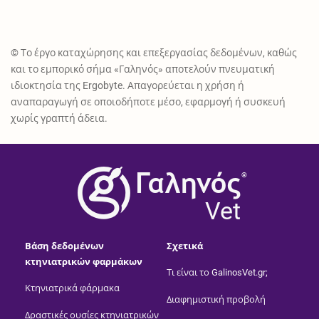
© Το έργο καταχώρησης και επεξεργασίας δεδομένων, καθώς
και το εμπορικό σήμα «Γαληνός» αποτελούν πνευματική
ιδιοκτησία της Ergobyte. Απαγορεύεται η χρήση ή
αναπαραγωγή σε οποιοδήποτε μέσο, εφαρμογή ή συσκευή
χωρίς γραπτή άδεια.
®
Vet
Βάση δεδομένων
Σχετικά
κτηνιατρικών φαρμάκων
Τι είναι το GalinosVet.gr;
Κτηνιατρικά φάρμακα
Διαφημιστική προβολή
Δραστικές ουσίες κτηνιατρικών