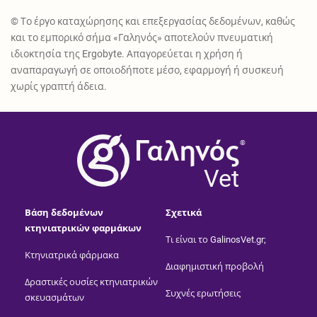
© Το έργο καταχώρησης και επεξεργασίας δεδομένων, καθώς
και το εμπορικό σήμα «Γαληνός» αποτελούν πνευματική
ιδιοκτησία της Ergobyte. Απαγορεύεται η χρήση ή
αναπαραγωγή σε οποιοδήποτε μέσο, εφαρμογή ή συσκευή
χωρίς γραπτή άδεια.
®
Vet
Βάση δεδομένων
Σχετικά
κτηνιατρικών φαρμάκων
Τι είναι το GalinosVet.gr;
Κτηνιατρικά φάρμακα
Διαφημιστική προβολή
Δραστικές ουσίες κτηνιατρικών
Συχνές ερωτήσεις
σκευασμάτων