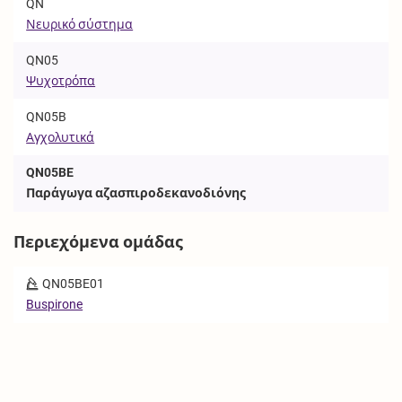
QN
Νευρικό σύστημα
QN05
Ψυχοτρόπα
QN05B
Αγχολυτικά
QN05BE
Παράγωγα αζασπιροδεκανοδιόνης
Περιεχόμενα ομάδας
QN05BE01
Buspirone