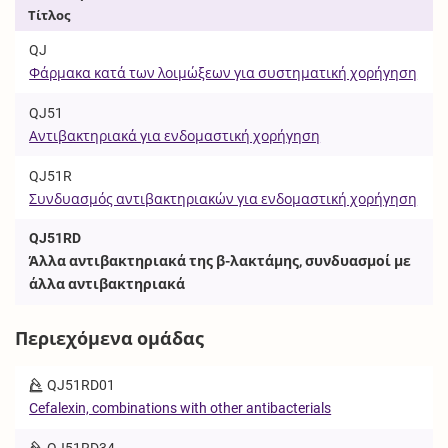
Τίτλος
QJ
Φάρμακα κατά των λοιμώξεων για συστηματική χορήγηση
QJ51
Αντιβακτηριακά για ενδομαστική χορήγηση
QJ51R
Συνδυασμός αντιβακτηριακών για ενδομαστική χορήγηση
QJ51RD
Άλλα αντιβακτηριακά της β-λακτάμης, συνδυασμοί με
άλλα αντιβακτηριακά
Περιεχόμενα ομάδας
QJ51RD01
Cefalexin, combinations with other antibacterials
QJ51RD34