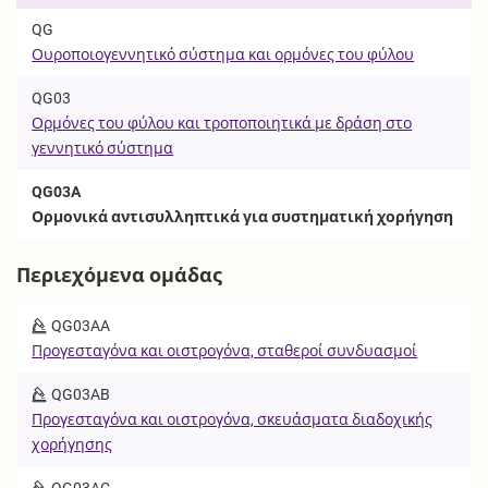
QG
Ουροποιογεννητικό σύστημα και ορμόνες του φύλου
QG03
Ορμόνες του φύλου και τροποποιητικά με δράση στο
γεννητικό σύστημα
QG03A
Ορμονικά αντισυλληπτικά για συστηματική χορήγηση
Περιεχόμενα ομάδας
QG03AA
Προγεσταγόνα και οιστρογόνα, σταθεροί συνδυασμοί
QG03AB
Προγεσταγόνα και οιστρογόνα, σκευάσματα διαδοχικής
χορήγησης
QG03AC