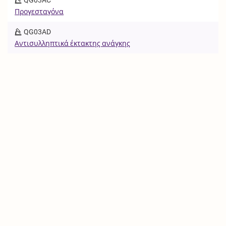
Προγεσταγόνα
QG03AD
Αντισυλληπτικά έκτακτης ανάγκης