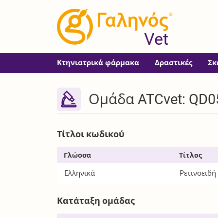
®
Vet
Κτηνιατρικά φάρμακα
Δραστικές
Σκ
Ομάδα ATCvet: QD0
Τίτλοι κωδικού
Γλώσσα
Τίτλος
Ελληνικά
Ρετινοειδή
Κατάταξη ομάδας