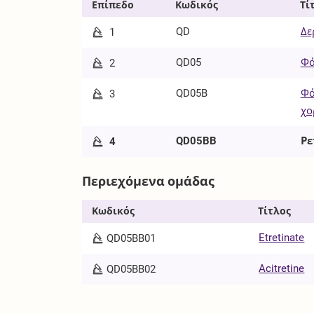
Επίπεδο
Κωδικός
Τί
QD
Δε
1
QD05
Φά
2
QD05B
Φά
3
χο
QD05BB
Ρε
4
Περιεχόμενα ομάδας
Κωδικός
Τίτλος
Etretinate
QD05BB01
Acitretine
QD05BB02