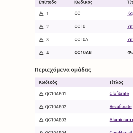
Επίπεδο
Κωδικός
Τί
QC
Κα
1
QC10
Υπ
2
QC10A
Υπ
3
QC10AB
Φι
4
Περιεχόμενα ομάδας
Κωδικός
Τίτλος
Clofibrate
QC10AB01
Bezafibrate
QC10AB02
Aluminium c
QC10AB03
Gemfibrozil
QC10AB04