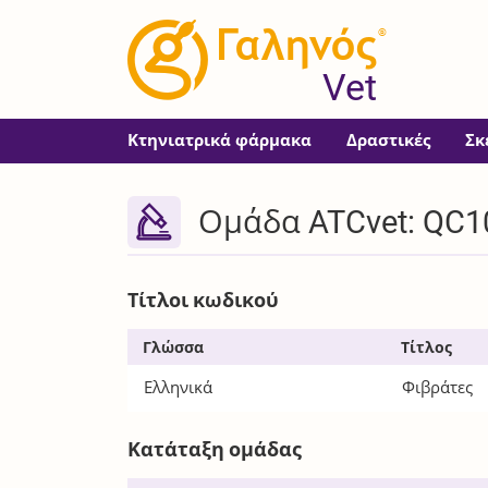
®
Vet
Κτηνιατρικά φάρμακα
Δραστικές
Σκ
Ομάδα ATCvet: QC1
Τίτλοι κωδικού
Γλώσσα
Τίτλος
Ελληνικά
Φιβράτες
Κατάταξη ομάδας