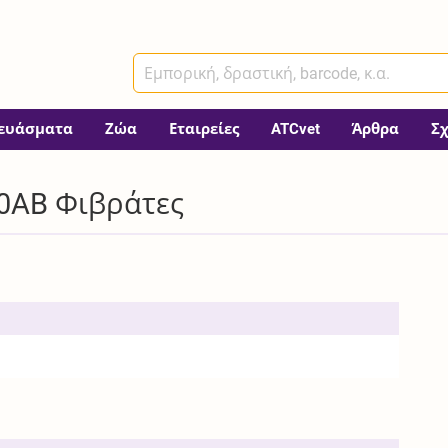
ευάσματα
Ζώα
Εταιρείες
ATCvet
Άρθρα
Σ
0AB Φιβράτες