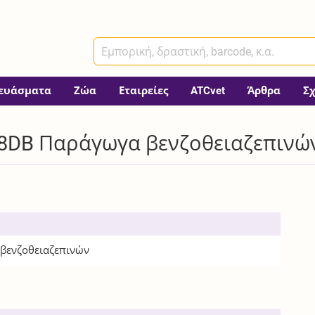
ευάσματα
Ζώα
Εταιρείες
ATCvet
Άρθρα
Σ
08DB Παράγωγα βενζοθειαζεπινώ
βενζοθειαζεπινών