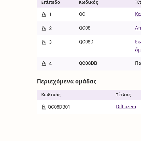
Επίπεδο
Κωδικός
Τί
QC
Κα
1
QC08
Απ
2
QC08D
Εκ
3
δρ
QC08DB
Πα
4
Περιεχόμενα ομάδας
Κωδικός
Τίτλος
Diltiazem
QC08DB01