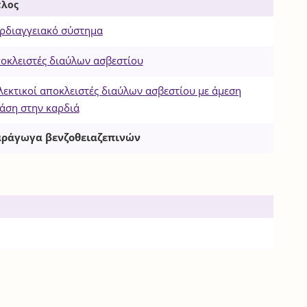
τλος
ρδιαγγειακό σύστημα
οκλειστές διαύλων ασβεστίου
λεκτικοί αποκλειστές διαύλων ασβεστίου με άμεση
άση στην καρδιά
ράγωγα βενζοθειαζεπινών