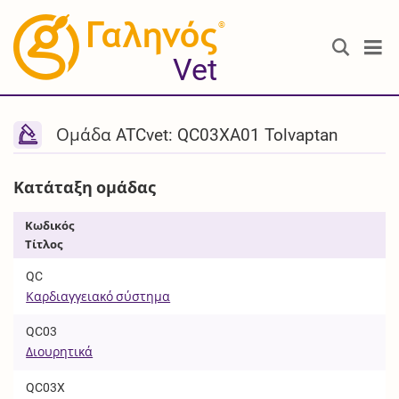
®
Vet
Ομάδα ATCvet: QC03XA01 Tolvaptan
Κατάταξη ομάδας
Κωδικός
Τίτλος
QC
Καρδιαγγειακό σύστημα
QC03
Διουρητικά
QC03X