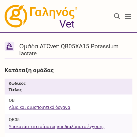
®
Vet
Ομάδα ATCvet: QB05XA15 Potassium
lactate
Κατάταξη ομάδας
Κωδικός
Τίτλος
QB
Αίμα και αιμοποιητικά όργανα
QB05
Υποκατάστατα αίματος και διαλύματα έγχυσης