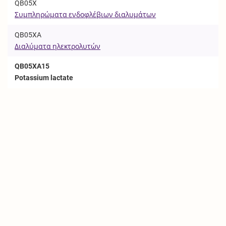
QB05X
Συμπληρώματα ενδοφλέβιων διαλυμάτων
QB05XA
Διαλύματα ηλεκτρολυτών
QB05XA15
Potassium lactate